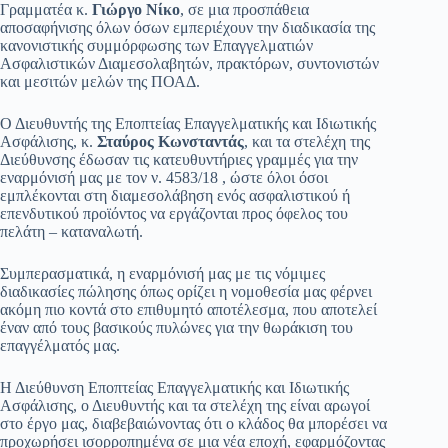
Γραμματέα κ.
Γιώργο Νίκο
, σε μια προσπάθεια
αποσαφήνισης όλων όσων εμπεριέχουν την διαδικασία της
κανονιστικής συμμόρφωσης των Επαγγελματιών
Ασφαλιστικών Διαμεσολαβητών, πρακτόρων, συντονιστών
και μεσιτών μελών της ΠΟΑΔ.
Ο Διευθυντής της Εποπτείας Επαγγελματικής και Ιδιωτικής
Ασφάλισης, κ.
Σταύρος Κωνσταντάς
, και τα στελέχη της
Διεύθυνσης έδωσαν τις κατευθυντήριες γραμμές για την
εναρμόνισή μας με τον ν. 4583/18 , ώστε όλοι όσοι
εμπλέκονται στη διαμεσολάβηση ενός ασφαλιστικού ή
επενδυτικού προϊόντος να εργάζονται προς όφελος του
πελάτη – καταναλωτή.
Συμπερασματικά, η εναρμόνισή μας με τις νόμιμες
διαδικασίες πώλησης όπως ορίζει η νομοθεσία μας φέρνει
ακόμη πιο κοντά στο επιθυμητό αποτέλεσμα, που αποτελεί
έναν από τους βασικούς πυλώνες για την θωράκιση του
επαγγέλματός μας.
Η Διεύθυνση Εποπτείας Επαγγελματικής και Ιδιωτικής
Ασφάλισης, ο Διευθυντής και τα στελέχη της είναι αρωγοί
στο έργο μας, διαβεβαιώνοντας ότι ο κλάδος θα μπορέσει να
προχωρήσει ισορροπημένα σε μια νέα εποχή, εφαρμόζοντας