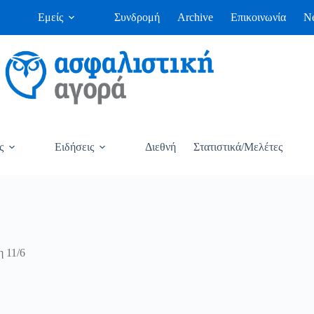
Εμείς
Συνδρομή
Archive
Επικοινωνία
Ne
ς
Ειδήσεις
Διεθνή
Στατιστικά/Μελέτες
 11/6