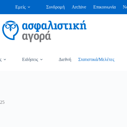
Εμείς
Συνδρομή
Archive
Επικοινωνία
Ne
ς
Ειδήσεις
Διεθνή
Στατιστικά/Μελέτες
025