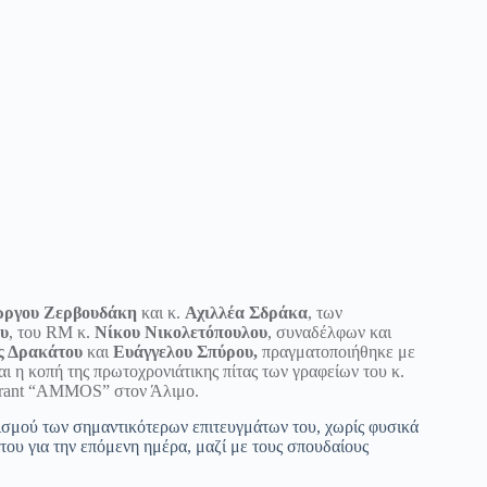
ώργου Ζερβουδάκη
και κ.
Αχιλλέα Σδράκα
, των
ου
, του RM κ.
Νίκου Νικολετόπουλου
, συναδέλφων και
ς Δρακάτου
και
Ευάγγελου Σπύρου,
πραγματοποιήθηκε με
ι η κοπή της πρωτοχρονιάτικης πίτας των γραφείων του κ.
taurant “AMMOS” στον Άλιμο.
ισμού των σημαντικότερων επιτευγμάτων του, χωρίς φυσικά
του για την επόμενη ημέρα, μαζί με τους σπουδαίους