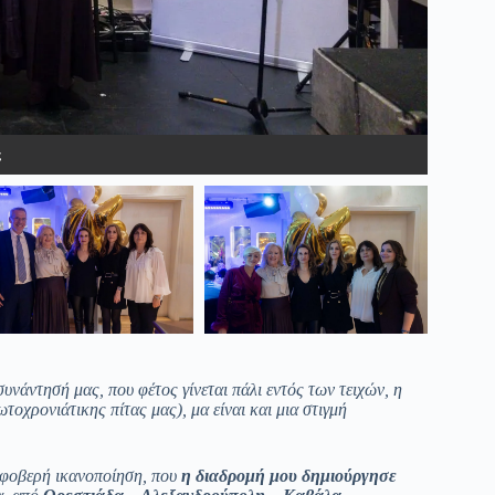
και νυν.
σίδη
ς
νάντησή μας, που φέτος γίνεται πάλι εντός των τειχών, η
τοχρονιάτικης πίτας μας), μα είναι και μια στιγμή
ε φοβερή ικανοποίηση, που
η διαδρομή μου δημιούργησε