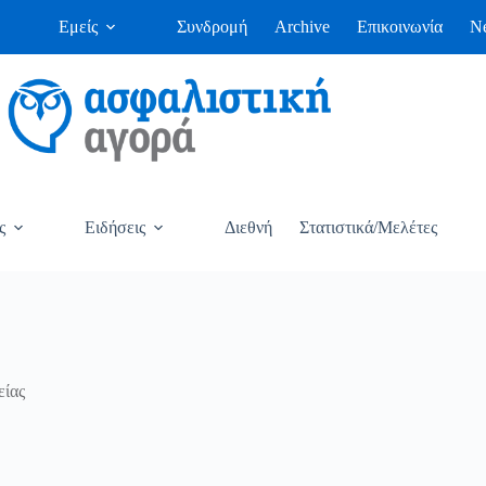
Εμείς
Συνδρομή
Archive
Επικοινωνία
Ne
ς
Ειδήσεις
Διεθνή
Στατιστικά/Μελέτες
είας