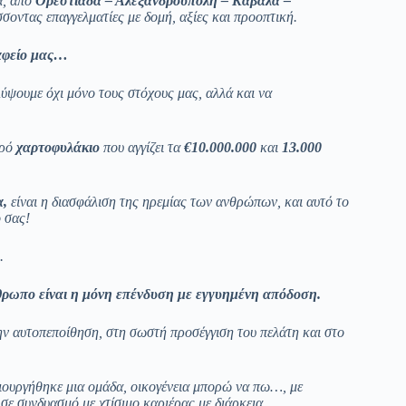
α, από
Ορεστιάδα – Αλεξανδρούπολη – Καβάλα –
σοντας επαγγελματίες με δομή, αξίες και προοπτική.
ραφείο μας…
ύψουμε όχι μόνο τους στόχους μας, αλλά και να
ερό
χαρτοφυλάκιο
που αγγίζει τα
€10.000.000
και
13.000
α,
είναι η διασφάλιση της ηρεμίας των ανθρώπων, και αυτό το
ό σας!
.
θρωπο είναι η μόνη επένδυση με εγγυημένη απόδοση.
ην αυτοπεποίθηση, στη σωστή προσέγγιση του πελάτη και στο
μιουργήθηκε μια ομάδα, οικογένεια μπορώ να πω…, με
 σε συνδυασμό με χτίσιμο καριέρας με διάρκεια…