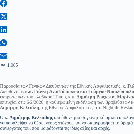
1,085
Παρουσία των Γενικών Διευθυντών της Εθνικής Ασφαλιστικής, κ.
Γι
Διευθυντών,
κ.κ. Γιάννη Αναστόπουλου και Γιώργου Νικολόπουλ
εκπροσώπων του κλαδικού Τύπου, κ.κ.
Δημήτρη Ρουχωτά
,
Μαρίνα
επιτυχία, στις 6/2/2026, η καθιερωμένη εκδήλωση των βραβεύσεων κα
Δημήτρη Κελεσίδη
, της Εθνικής Ασφαλιστικής, στο Nightlife Res
Ο κ.
Δημήτρης Κελεσίδης
απηύθυνε μια συγκινητική ομιλία απολογ
να παραλείψει να θέσει νέους στόχους και να σκιαγραφήσει το όραμά 
συνεργάτες του, που μοιράζονται τις ίδιες αξίες και αρχές.