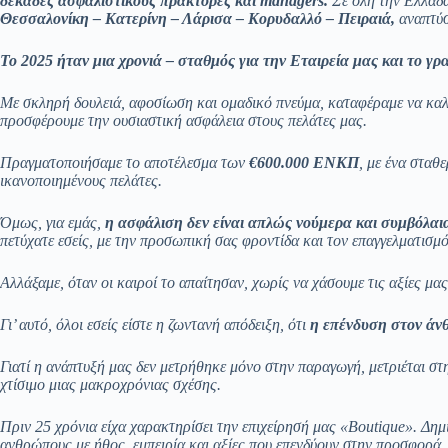
δεκάδες ασφαλιστικούς πράκτορες και managers.
Σε όλη την Ελλάδ
Θεσσαλονίκη – Κατερίνη – Λάρισα – Κορυδαλλό – Πειραιά,
αναπτύσ
Το 2025 ήταν μια χρονιά – σταθμός για την Εταιρεία μας και το γ
Με σκληρή δουλειά, αφοσίωση και ομαδικό πνεύμα, καταφέραμε να καλ
προσφέρουμε την ουσιαστική ασφάλεια στους πελάτες μας.
Πραγματοποιήσαμε το αποτέλεσμα των
€600.000 ΕΝΚΠ
, με ένα σταθ
ικανοποιημένους πελάτες.
Όμως, για εμάς,
η ασφάλιση δεν είναι απλώς νούμερα και συμβόλαι
πετύχατε εσείς, με την προσωπική σας φροντίδα και τον επαγγελματισμ
Αλλάξαμε, όταν οι καιροί το απαίτησαν, χωρίς να χάσουμε τις αξίες μας
Γι’ αυτό, όλοι εσείς είστε η ζωντανή απόδειξη, ότι
η επένδυση στον άν
Γιατί η ανάπτυξή μας δεν μετρήθηκε μόνο στην παραγωγή, μετριέται στ
χτίσιμο μιας μακροχρόνιας σχέσης.
Πριν 25 χρόνια είχα χαρακτηρίσει την επιχείρησή μας «Boutique». Δη
ανθρώπους με ήθος, εμπειρία και αξίες που επενδύουν στην προσφορά,