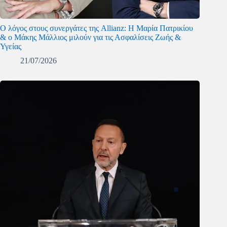
O λόγος στους συνεργάτες της Allianz: Η Μαρία Πατρικίου
& ο Μάκης Μάλλιος μιλούν για τις Ασφαλίσεις Ζωής &
Υγείας
21/07/2026