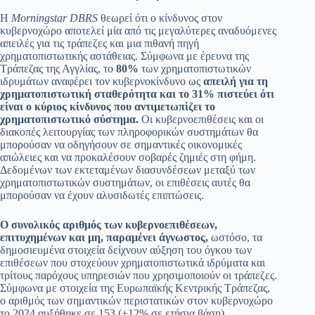
Η
Morningstar DBRS
θεωρεί ότι ο κίνδυνος στον
κυβερνοχώρο αποτελεί μία από τις μεγαλύτερες αναδυόμενες
απειλές για τις τράπεζες και μια πιθανή πηγή
χρηματοπιστωτικής αστάθειας. Σύμφωνα με έρευνα της
Τράπεζας της Αγγλίας, το
80%
των χρηματοπιστωτικών
ιδρυμάτων αναφέρει τον κυβερνοκίνδυνο ως
απειλή για τη
χρηματοπιστωτική σταθερότητα και το 31% πιστεύει ότι
είναι ο κύριος κίνδυνος που αντιμετωπίζει το
χρηματοπιστωτικό σύστημα.
Οι κυβερνοεπιθέσεις και οι
διακοπές λειτουργίας των πληροφορικών συστημάτων θα
μπορούσαν να οδηγήσουν σε σημαντικές οικονομικές
απώλειες και να προκαλέσουν σοβαρές ζημιές στη φήμη.
Δεδομένων των εκτεταμένων διασυνδέσεων μεταξύ των
χρηματοπιστωτικών συστημάτων, οι επιθέσεις αυτές θα
μπορούσαν να έχουν αλυσιδωτές επιπτώσεις.
Ο συνολικός αριθμός των κυβερνοεπιθέσεων,
επιτυχημένων και μη, παραμένει άγνωστος,
ωστόσο, τα
δημοσιευμένα στοιχεία δείχνουν αύξηση του όγκου των
επιθέσεων που στοχεύουν χρηματοπιστωτικά ιδρύματα και
τρίτους παρόχους υπηρεσιών που χρησιμοποιούν οι τράπεζες.
Σύμφωνα με στοιχεία της Ευρωπαϊκής Κεντρικής Τράπεζας,
ο αριθμός των σημαντικών περιστατικών στον κυβερνοχώρο
το 2024 αυξήθηκε σε 153 (+12% σε ετήσια βάση).