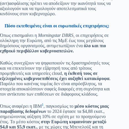
(αντ)ασφάλισης πρέπει να αποδείξουν την ικανότητά τους να
αξιολογούν και να τιμολογούν αποτελεσματικά τους
κινδύνους στον κυβερνοχώρο.
Πόσο εκτεθειμένες είναι οι ευρωπαϊκές επιχειρήσεις;
Όπως επισημαίνει η
Morningstar DBRS,
οι επιχειρήσεις σε
ολόκληρη την Ευρώπη, από τις ΜμΕ έως τους μεγάλους
δημόσιους οργανισμούς, αντιμετωπίζουν ένα
όλο και πιο
εχθρικό περιβάλλον κυβερνοαπειλών.
Καθώς συνεχίζουν να ψηφιοποιούν τις δραστηριότητές τους
και να επεκτείνουν την εξάρτησή τους από τρίτους
προμηθευτές και υπηρεσίες cloud,
η έκθεσή τους σε
εξελιγμένες κυβερνοεπιθέσεις έχει αυξηθεί κατακόρυφα
.
Παρόλο που κανένας τομέας δεν είναι απρόσβλητος, τα
στοιχεία αποκαλύπτουν σαφείς διαφορές στη συχνότητα και
τον αντίκτυπο των επιθέσεων σε διάφορους κλάδους.
1
Όπως αναφέρει η IBM
, παγκοσμίως το
μέσο κόστος μιας
παραβίασης δεδομένων
το 2024 έφτασε τα $4,88 εκατ.,
σημειώνοντας αύξηση 10% σε σχέση με το προηγούμενο
έτος. Το μέσο κόστος
στην Ευρώπη κυμαινόταν μεταξύ
$4,0 και $5,9 εκατ.
, με τις χώρες της Μπενελούξ και τη