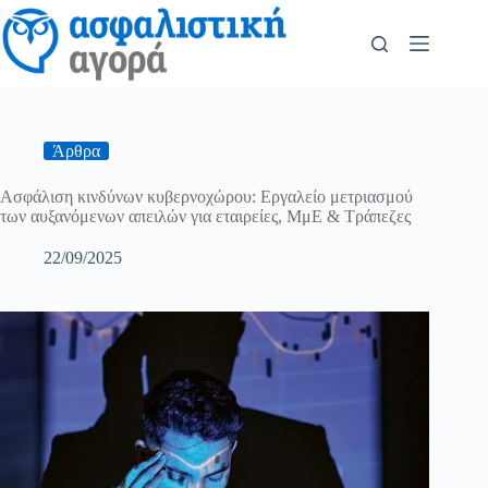
Άρθρα
Ασφάλιση κινδύνων κυβερνοχώρου: Εργαλείο μετριασμού
των αυξανόμενων απειλών για εταιρείες, ΜμΕ & Τράπεζες
22/09/2025