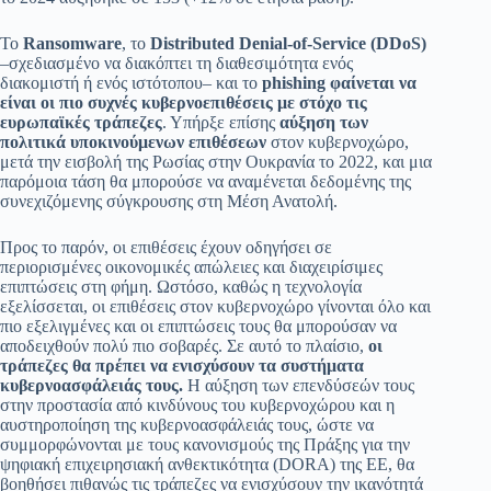
Το
Ransomware
, το
Distributed Denial-of-Service (DDoS)
–σχεδιασμένο να διακόπτει τη διαθεσιμότητα ενός
διακομιστή ή ενός ιστότοπου– και το
phishing φαίνεται να
είναι οι πιο συχνές κυβερνοεπιθέσεις με στόχο τις
ευρωπαϊκές τράπεζες
. Υπήρξε επίσης
αύξηση των
πολιτικά υποκινούμενων επιθέσεων
στον κυβερνοχώρο,
μετά την εισβολή της Ρωσίας στην Ουκρανία το 2022, και μια
παρόμοια τάση θα μπορούσε να αναμένεται δεδομένης της
συνεχιζόμενης σύγκρουσης στη Μέση Ανατολή.
Προς το παρόν, οι επιθέσεις έχουν οδηγήσει σε
περιορισμένες οικονομικές απώλειες και διαχειρίσιμες
επιπτώσεις στη φήμη. Ωστόσο, καθώς η τεχνολογία
εξελίσσεται, οι επιθέσεις στον κυβερνοχώρο γίνονται όλο και
πιο εξελιγμένες και οι επιπτώσεις τους θα μπορούσαν να
αποδειχθούν πολύ πιο σοβαρές. Σε αυτό το πλαίσιο,
οι
τράπεζες θα πρέπει να ενισχύσουν τα συστήματα
κυβερνοασφάλειάς τους.
Η αύξηση των επενδύσεών τους
στην προστασία από κινδύνους του κυβερνοχώρου και η
αυστηροποίηση της κυβερνοασφάλειάς τους, ώστε να
συμμορφώνονται με τους κανονισμούς της Πράξης για την
ψηφιακή επιχειρησιακή ανθεκτικότητα (DORA) της ΕΕ, θα
βοηθήσει πιθανώς τις τράπεζες να ενισχύσουν την ικανότητά