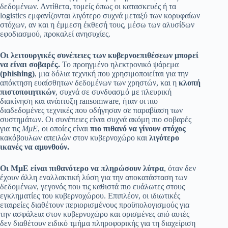
δεδομένων. Αντίθετα, τομείς όπως οι κατασκευές ή τα
logistics εμφανίζονται λιγότερο συχνά μεταξύ των κορυφαίων
στόχων, αν και η έμμεση έκθεσή τους, μέσω των αλυσίδων
εφοδιασμού, προκαλεί ανησυχίες.
Οι λειτουργικές συνέπειες των κυβερνοεπιθέσεων μπορεί
να είναι σοβαρές.
Το προηγμένο ηλεκτρονικό ψάρεμα
(phishing)
, μια δόλια τεχνική που χρησιμοποιείται για την
απόκτηση ευαίσθητων δεδομένων των χρηστών, και η
κλοπή
πιστοποιητικών
, συχνά σε συνδυασμό με πλευρική
διακίνηση και ανάπτυξη ransomware, ήταν οι πιο
διαδεδομένες τεχνικές που οδήγησαν σε παραβίαση των
συστημάτων. Οι συνέπειες είναι συχνά ακόμη πιο σοβαρές
για τις
ΜμΕ
, οι οποίες είναι
πιο πιθανό να γίνουν στόχος
κακόβουλων απειλών στον κυβερνοχώρο και
λιγότερο
ικανές να αμυνθούν.
Οι ΜμΕ είναι πιθανότερο να πληρώσουν λύτρα
, όταν δεν
έχουν άλλη εναλλακτική λύση για την αποκατάσταση των
δεδομένων, γεγονός που τις καθιστά πιο ευάλωτες στους
εγκληματίες του κυβερνοχώρου. Επιπλέον, οι ιδιωτικές
εταιρείες διαθέτουν περιορισμένους προϋπολογισμούς για
την ασφάλεια στον κυβερνοχώρο και ορισμένες από αυτές
δεν διαθέτουν ειδικό τμήμα πληροφορικής για τη διαχείριση