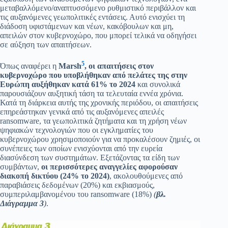
μεταβαλλόμενο/αναπτυσσόμενο ρυθμιστικό περιβάλλον και
τις αυξανόμενες γεωπολιτικές εντάσεις. Αυτό ενισχύει τη
διάδοση υφιστάμενων και νέων, κακόβουλων και μη,
απειλών στον κυβερνοχώρο, που μπορεί τελικά να οδηγήσει
σε αύξηση των απαιτήσεων.
5
Όπως αναφέρει η
Marsh
, οι απαιτήσεις στον
κυβερνοχώρο που υποβλήθηκαν από πελάτες της στην
Ευρώπη αυξήθηκαν κατά 61% το 2024
και συνολικά
παρουσιάζουν αυξητική τάση τα τελευταία εννέα χρόνια.
Κατά τη διάρκεια αυτής της χρονικής περιόδου, οι απαιτήσεις
επηρεάστηκαν γενικά από τις αυξανόμενες απειλές
ransomware, τα γεωπολιτικά ζητήματα και τη χρήση νέων
ψηφιακών τεχνολογιών που οι εγκληματίες του
κυβερνοχώρου χρησιμοποιούν για να προκαλέσουν ζημιές, οι
συνέπειες των οποίων ενισχύονται από την ευρεία
διασύνδεση των συστημάτων. Εξετάζοντας τα είδη των
συμβάντων,
οι περισσότερες αναγγελίες αφορούσαν
διακοπή δικτύου (24% το 2024)
, ακολουθούμενες από
παραβιάσεις δεδομένων (20%) και εκβιασμούς,
συμπεριλαμβανομένου του ransomware (18%)
(
βλ.
Διάγραμμα 3
)
.