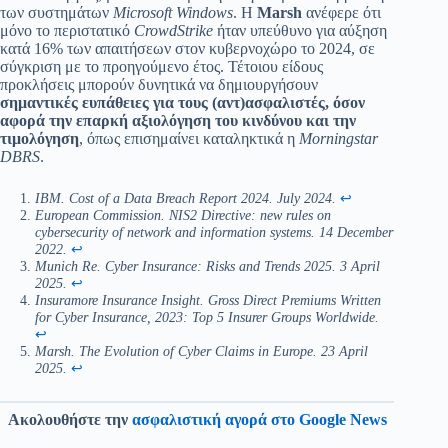
των συστημάτων
Microsoft Windows
. Η
Marsh
ανέφερε ότι
μόνο το περιστατικό
CrowdStrike
ήταν υπεύθυνο για αύξηση
κατά 16% των απαιτήσεων στον κυβερνοχώρο το 2024, σε
σύγκριση με το προηγούμενο έτος. Τέτοιου είδους
προκλήσεις μπορούν δυνητικά να δημιουργήσουν
σημαντικές ευπάθειες για τους (αντ)ασφαλιστές, όσον
αφορά την επαρκή αξιολόγηση του κινδύνου και την
τιμολόγηση
, όπως επισημαίνει καταληκτικά η
Morningstar
DBRS
.
IBM. Cost of a Data Breach Report 2024. July 2024.
↩︎
European Commission. NIS2 Directive: new rules on
cybersecurity of network and information systems. 14 December
2022.
↩︎
Munich Re. Cyber Insurance: Risks and Trends 2025. 3 April
2025.
↩︎
Insuramore Insurance Insight. Gross Direct Premiums Written
for Cyber Insurance, 2023: Top 5 Insurer Groups Worldwide.
↩︎
Marsh. The Evolution of Cyber Claims in Europe. 23 April
2025.
↩︎
Ακολουθήστε την
ασφαλιστική αγορά στο Google News