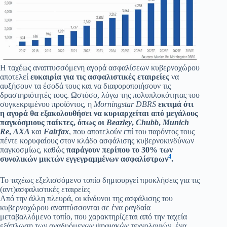
Η ταχέως αναπτυσσόμενη αγορά ασφαλίσεων κυβερνοχώρου
αποτελεί
ευκαιρία για τις ασφαλιστικές εταιρείες
να
αυξήσουν τα έσοδά τους και να διαφοροποιήσουν τις
δραστηριότητές τους. Ωστόσο, λόγω της πολυπλοκότητας του
συγκεκριμένου προϊόντος, η
Morningstar DBRS
εκτιμά ότι
η αγορά θα εξακολουθήσει να κυριαρχείται από μεγάλους
παγκόσμιους παίκτες, όπως οι
Beazley
,
Chubb
,
Munich
Re
,
AXA
και
Fairfax
, που αποτελούν επί του παρόντος τους
πέντε κορυφαίους στον κλάδο ασφάλισης κυβερνοκινδύνων
παγκοσμίως, καθώς
παράγουν περίπου το 30% των
4
συνολικών μικτών εγγεγραμμένων ασφαλίστρων
.
Το ταχέως εξελισσόμενο τοπίο δημιουργεί προκλήσεις για τις
(αντ)ασφαλιστικές εταιρείες
Από την άλλη πλευρά, οι κίνδυνοι της ασφάλισης του
κυβερνοχώρου αναπτύσσονται σε ένα ραγδαία
μεταβαλλόμενο τοπίο, που χαρακτηρίζεται από την ταχεία
εξάπλωση των αναδυόμενων ψηφιακών τεχνολογιών, ένα