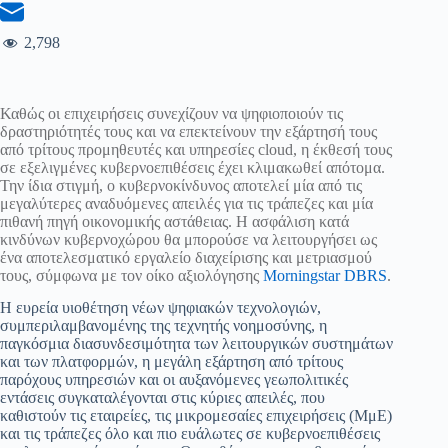
2,798
Καθώς οι επιχειρήσεις συνεχίζουν να ψηφιοποιούν τις
δραστηριότητές τους και να επεκτείνουν την εξάρτησή τους
από τρίτους προμηθευτές και υπηρεσίες cloud, η έκθεσή τους
σε εξελιγμένες κυβερνοεπιθέσεις έχει κλιμακωθεί απότομα.
Την ίδια στιγμή, ο κυβερνοκίνδυνος αποτελεί μία από τις
μεγαλύτερες αναδυόμενες απειλές για τις τράπεζες και μία
πιθανή πηγή οικονομικής αστάθειας. Η ασφάλιση κατά
κινδύνων κυβερνοχώρου θα μπορούσε να λειτουργήσει ως
ένα αποτελεσματικό εργαλείο διαχείρισης και μετριασμού
τους, σύμφωνα με τον οίκο αξιολόγησης
Morningstar DBRS
.
Η ευρεία υιοθέτηση νέων ψηφιακών τεχνολογιών,
συμπεριλαμβανομένης της τεχνητής νοημοσύνης, η
παγκόσμια διασυνδεσιμότητα των λειτουργικών συστημάτων
και των πλατφορμών, η μεγάλη εξάρτηση από τρίτους
παρόχους υπηρεσιών και οι αυξανόμενες γεωπολιτικές
εντάσεις συγκαταλέγονται στις κύριες απειλές, που
καθιστούν τις εταιρείες, τις μικρομεσαίες επιχειρήσεις (ΜμΕ)
και τις τράπεζες όλο και πιο ευάλωτες σε κυβερνοεπιθέσεις