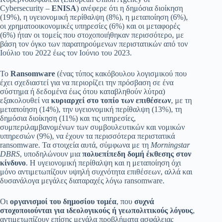
Cybersecurity –
ENISA
) ανέφερε ότι η δημόσια διοίκηση
(19%), η υγειονομική περίθαλψη (8%), η μεταποίηση (6%),
οι χρηματοοικονομικές υπηρεσίες (6%) και οι μεταφορές
(6%) ήταν οι τομείς που στοχοποιήθηκαν περισσότερο, με
βάση τον όγκο των παρατηρούμενων περιστατικών από τον
Ιούλιο του 2022 έως τον Ιούνιο του 2023.
Το
Ransomware
(ένας τύπος κακόβουλου λογισμικού που
έχει σχεδιαστεί για να περιορίζει την πρόσβαση σε ένα
σύστημα ή δεδομένα έως ότου καταβληθούν λύτρα)
εξακολουθεί να
κυριαρχεί στο τοπίο των επιθέσεων
, με τη
μεταποίηση (14%), την υγειονομική περίθαλψη (13%), τη
δημόσια διοίκηση (11%) και τις υπηρεσίες,
συμπεριλαμβανομένων των συμβουλευτικών και νομικών
υπηρεσιών (9%), να έχουν τα περισσότερα περιστατικά
ransomware. Τα στοιχεία αυτά, σύμφωνα με τη
Morningstar
DBRS
, υποδηλώνουν μια
πολυεπίπεδη δομή έκθεσης στον
κίνδυνο
. Η υγειονομική περίθαλψη και η μεταποίηση όχι
μόνο αντιμετωπίζουν υψηλή συχνότητα επιθέσεων, αλλά και
δυσανάλογα μεγάλες διαταραχές λόγω ransomware.
Οι
οργανισμοί του δημοσίου τομέα
, που
συχνά
στοχοποιούνται για ιδεολογικούς ή γεωπολιτικούς λόγους
,
αντιμετωπίζουν επίσης μεγάλα προβλήματα ασφάλειας