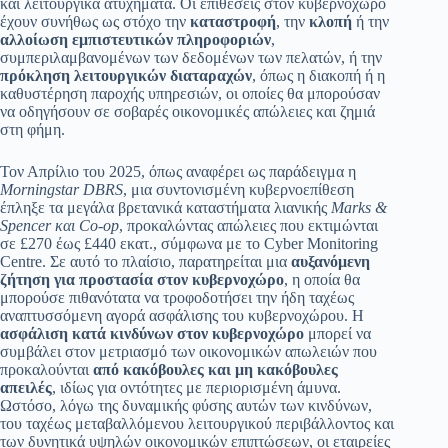
και λειτουργικά ατυχήματα. Οι επιθέσεις στον κυβερνοχώρο
έχουν συνήθως ως στόχο την
καταστροφή
, την
κλοπή
ή την
αλλοίωση εμπιστευτικών πληροφοριών
,
συμπεριλαμβανομένων των δεδομένων των πελατών, ή την
πρόκληση λειτουργικών διαταραχών
, όπως η διακοπή ή η
καθυστέρηση παροχής υπηρεσιών, οι οποίες θα μπορούσαν
να οδηγήσουν σε σοβαρές οικονομικές απώλειες και ζημιά
στη φήμη.
Τον Απρίλιο του 2025, όπως αναφέρει ως παράδειγμα η
Morningstar DBRS
, μια συντονισμένη κυβερνοεπίθεση
έπληξε τα μεγάλα βρετανικά καταστήματα λιανικής
Marks &
Spencer και Co-op
, προκαλώντας απώλειες που εκτιμώνται
σε £270 έως £440 εκατ., σύμφωνα με το Cyber Monitoring
Centre. Σε αυτό το πλαίσιο, παρατηρείται μια
αυξανόμενη
ζήτηση για προστασία στον κυβερνοχώρο
, η οποία θα
μπορούσε πιθανότατα να τροφοδοτήσει την ήδη ταχέως
αναπτυσσόμενη αγορά ασφάλισης του κυβερνοχώρου. Η
ασφάλιση κατά κινδύνων στον κυβερνοχώρο
μπορεί να
συμβάλει στον μετριασμό των οικονομικών απωλειών που
προκαλούνται
από κακόβουλες και μη κακόβουλες
απειλές
, ιδίως για οντότητες με περιορισμένη άμυνα.
Ωστόσο, λόγω της δυναμικής φύσης αυτών των κινδύνων,
του ταχέως μεταβαλλόμενου λειτουργικού περιβάλλοντος και
των δυνητικά υψηλών οικονομικών επιπτώσεων, οι εταιρείες