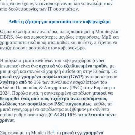
τους να αντέχουν, να ανταποκρίνονται και να ανακάμπτουν
από δυσλειτουργίες των ΙΤ συστημάτων.
Ανθεί η ζήτηση για προστασία στον κυβερνοχώρο
Ως αποτέλεσμα των ανωτέρω, όπως παρατηρεί η Morningstar
DBRS, όλο και περισσότερες μεγάλες επιχειρήσεις, ΜμΕ και
χρηματοπιστωτικά ιδρύματα, καθώς και ιδιώτες, πιέζονται να
αναζητήσουν προστασία στον κυβερνοχώρο.
Η ασφάλιση κατά κινδύνων του κυβερνοχώρου (cyber
insurance) είναι ένα
σχετικά νέο εξειδικευμένο προϊόν
, με
μια μικρή και συνολικά χαμηλή διείσδυση στην Ευρώπη. Τα
μικτά εγγεγραμμένα ασφάλιστρα (GWP)
αντιπροσώπευαν
λιγότερο από το 1%
των συνολικών ασφαλίστρων του
κλάδου Περιουσίας & Ατυχημάτων (P&C) στην Ευρώπη το
2024. Παρόλα αυτά, η συγκεκριμένη ασφάλιση
μπορεί να
θεωρηθεί ένας από τους ταχύτερα αναπτυσσόμενους
κλάδους των ασφαλίσεων P&C παγκοσμίως
, καθώς τα
μικτά εγγεγραμμένα ασφάλιστρα αυξήθηκαν με σύνθετο
ετήσιο ρυθμό ανάπτυξης
(CAGR) 16% τα τελευταία πέντε
χρόνια.
3
Σύμφωνα με τη Munich Re
, τα
μικτά εγγεγραμμένα