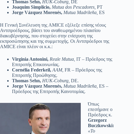
Thomas Sehn,
HUK-Coburg,
DE
Joaquim Simplicio,
Mutua dos Pescadores,
PT
Jorge Vázquez Morenés,
Mutua Madrileña,
ES
Η Γενική Συνέλευση της AMICE εξέλεξε επίσης νέους
Αντιπροέδρους, βάσει του αναθεωρημένου πλαισίου
διακυβέρνησης, που στοχεύει στην ενίσχυση της
εκπροσώπησης και της συμμετοχής. Οι Αντιπρόεδροι της
AMICE είναι πλέον οι κ.κ.:
Virginia Antonini,
Reale Mutua,
IT – Πρόεδρος της
Επιτροπής Επικοινωνίας.
Cornélia Federkeil,
AAM,
FR – Πρόεδρος της
Επιτροπής Προώθησης.
Thomas Sehn,
HUK-Coburg,
DE.
Jorge Vázquez Morenés,
Mutua Madrileña,
ES –
Πρόεδρος της Επιτροπής Καινοτομίας.
Όπως
επεσήμανε ο
Πρόεδρος κ.
Grzegorz
Buczkowski
:
«Το