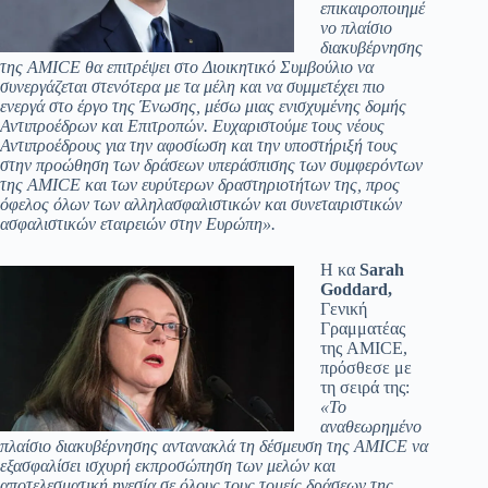
επικαιροποιημέ
νο πλαίσιο
διακυβέρνησης
της
AMICE
θα επιτρέψει στο Διοικητικό Συμβούλιο να
συνεργάζεται στενότερα με τα μέλη και να συμμετέχει πιο
ενεργά στο έργο της Ένωσης, μέσω μιας ενισχυμένης δομής
Αντιπροέδρων και Επιτροπών. Ευχαριστούμε τους νέους
Αντιπροέδρους για την αφοσίωση και την υποστήριξή τους
στην προώθηση των δράσεων υπεράσπισης των συμφερόντων
της
AMICE
και των ευρύτερων δραστηριοτήτων της, προς
όφελος όλων των αλληλασφαλιστικών και συνεταιριστικών
ασφαλιστικών εταιρειών στην Ευρώπη».
Η κα
Sarah
Goddard
,
Γενική
Γραμματέας
της AMICE,
πρόσθεσε με
τη σειρά της:
«Το
αναθεωρημένο
πλαίσιο διακυβέρνησης αντανακλά τη δέσμευση της
AMICE
να
εξασφαλίσει ισχυρή εκπροσώπηση των μελών και
αποτελεσματική ηγεσία σε όλους τους τομείς δράσεων της