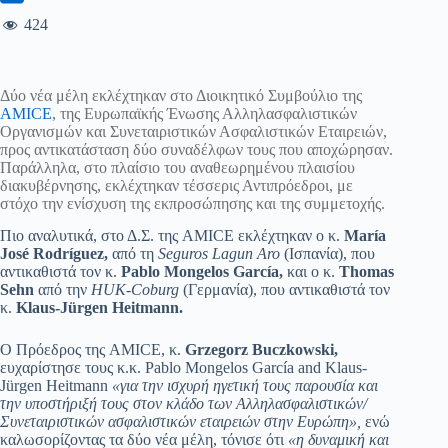
424
Δύο νέα μέλη εκλέχτηκαν στο Διοικητικό Συμβούλιο της
AMICE
, της Ευρωπαϊκής Ένωσης Αλληλασφαλιστικών
Οργανισμών και Συνεταιριστικών Ασφαλιστικών Εταιρειών,
προς αντικατάσταση δύο συναδέλφων τους που αποχώρησαν.
Παράλληλα, στο πλαίσιο του αναθεωρημένου πλαισίου
διακυβέρνησης, εκλέχτηκαν τέσσερις Αντιπρόεδροι, με
στόχο την ενίσχυση της εκπροσώπησης και της συμμετοχής.
Πιο αναλυτικά, στο Δ.Σ. της AMICE εκλέχτηκαν ο κ.
María
José Rodríguez,
από τη
Seguros Lagun Aro
(Ισπανία), που
αντικαθιστά τον κ.
Pablo Mongelos García,
και ο κ.
Thomas
Sehn
από την
HUK-Coburg
(Γερμανία), που αντικαθιστά τον
κ.
Klaus-Jürgen Heitmann.
Ο Πρόεδρος της AMICE, κ.
Grzegorz
Buczkowski
,
ευχαρίστησε τους κ.κ. Pablo Mongelos García and Klaus-
Jürgen Heitmann
«για την ισχυρή ηγετική τους παρουσία και
την υποστήριξή τους στον κλάδο των Αλληλασφαλιστικών/
Συνεταιριστικών ασφαλιστικών εταιρειών στην Ευρώπη»,
ενώ
καλωσορίζοντας τα δύο νέα μέλη, τόνισε ότι
«η δυναμική και