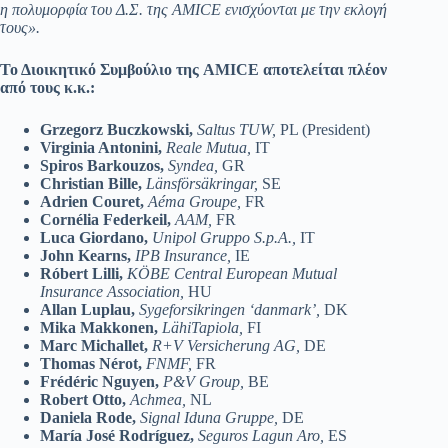
η πολυμορφία του Δ.Σ. της
AMICE
ενισχύονται με την εκλογή
τους».
Το Διοικητικό Συμβούλιο της
AMICE
αποτελείται πλέον
από τους κ.κ.:
Grzegorz Buczkowski,
Saltus TUW,
PL (President)
Virginia Antonini,
Reale Mutua,
IT
Spiros Barkouzos,
Syndea,
GR
Christian Bille,
Länsförsäkringar,
SE
Adrien Couret,
Aéma Groupe,
FR
Cornélia Federkeil,
AAM,
FR
Luca Giordano,
Unipol Gruppo S.p.A.,
IT
John Kearns,
IPB Insurance,
IE
Róbert Lilli,
KÖBE Central European Mutual
Insurance Association,
HU
Allan Luplau,
Sygeforsikringen ‘danmark’,
DK
Mika Makkonen,
LähiTapiola,
FI
Marc Michallet,
R+V Versicherung AG,
DE
Thomas Nérot,
FNMF,
FR
Frédéric Nguyen,
P&V Group,
BE
Robert Otto,
Achmea,
NL
Daniela Rode,
Signal Iduna Gruppe,
DE
María José Rodríguez,
Seguros Lagun Aro,
ES