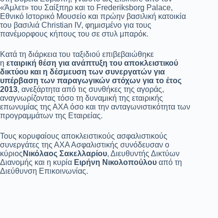
«Άμλετ» του Σαίξπηρ και το Frederiksborg Palace,
Εθνικό Ιστορικό Μουσείο και πρώην βασιλική κατοικία
του βασιλιά Christian IV, φημισμένο για τους
πανέμορφους κήπους του σε στυλ μπαρόκ.
Κατά τη διάρκεια του ταξιδιού επιβεβαιώθηκε
η
εταιρική θέση για ανάπτυξη του αποκλειστικού
δικτύου και η δέσμευση των συνεργατών για
υπέρβαση των παραγωγικών στόχων για το έτος
2013
, ανεξάρτητα από τις συνθήκες της αγοράς,
αναγνωρίζοντας τόσο τη δυναμική της εταιρικής
επωνυμίας της ΑΧΑ όσο και την ανταγωνιστικότητα των
προγραμμάτων της Εταιρείας.
Τους κορυφαίους αποκλειστικούς ασφαλιστικούς
συνεργάτες της ΑΧΑ Ασφαλιστικής συνόδευσαν ο
κύριος
Νικόλαος Σακελλαρίου
, Διευθυντής Δικτύων
Διανομής και η κυρία
Ειρήνη Νικολοπούλου
από τη
Διεύθυνση Επικοινωνίας.