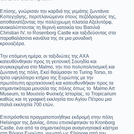
Επίσης, γνώρισαν την καρδιά της γεμάτης ζωντάνια
Κοπεγχάγης, περιπλανώμενοι στους πεζόδρομούς της,
αποθανατίζοντας την πολύχρωμη πλατεία Αξελντόρφ,
ανακαλύπτοντας τη θερινή κατοικία του Βασιλιά
Christian IV, το Rosenborg Castle και ταξιδεύοντας στα
παραθαλάσσια κανάλια της σε μια μοναδική
κρουαζιέρα.
Την επόμενη ημέρα, οι ταξιδιώτες της ΑΧΑ
κατευθύνθηκαν προς τη γειτονική Σουηδία και
συγκεκριμένα στο Malmo, την πιο πολυπολιτισμική και
ζωντανή της πόλη. Εκεί θαύμασαν το Turing Torso, το
τρίτο υψηλότερο κτήριο της Ευρώπης με την
πρωτότυπη αρχιτεκτονική και κατευθυνθήκαν προς τα
σημαντικότερα μουσεία της πόλης όπως το Malmo Art
Museum, το Μουσείο Φυσικής Ιστορίας, το Tropicarium
καθώς και τη γραφική εκκλησία του Αγίου Πέτρου μια
παλιά εκκλησία 700 ετών.
Επιπρόσθετα πραγματοποιήθηκε εκδρομή στην πόλη
Helsingor της Δανίας, όπου επισκέφτηκαν το Kronborg
Castle, ένα από τα σημαντικότερα αναγενησιακά κάστρα
στη Βόρεια Ευρώπη, γνωστό ως Elsinore από τον