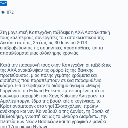
872
Στη μαγευτική Κοπεγχάγη ταξίδεψε η ΑΧΑ Ασφαλιστική
τους καλύτερους συνεργάτες του αποκλειστικού της
Δικτύου από τις 25 έως τις 30 Ιουνίου 2013,
επιβραβεύοντας τις σημαντικές προσπάθειες και τα
αποτελέσματα μιας ολόκληρης χρονιάς.
Κατά την παραμονή τους στην Κοπεγχάγη οι ταξιδιώτες
της ΑΧΑ ανακάλυψαν τις ομορφιές της δανικής
πρωτεύουσας, μιας πόλης γεμάτης χρώματα και
αισθήσεις που παραπέμπουν σε ένα παραμυθένιο
κόσμο. Επισκέφθηκαν το διάσημο άγαλμα «Μικρή
Γοργόνα» του Edvard Eriksen, εμπνευσμένο από το
ομώνυμο παραμύθι του Χανς Κρίστιαν Άντερσεν, το
Αμαλίεμποργκ, έδρα της βασιλικής οικογένειας, το
Κρίστιανσμποργκ στο νησί Σλοτσχόλμεν, πρώην
ανάκτορο και νυν Κοινοβούλιο της Δανίας, τη Βασιλική
Βιβλιοθήκη, γνωστή και ως το «Μαύρο Διαμάντι», την
πλατεία των Νέων Βασιλέων και το γραφικό λιμανάκι
του 17ου αιώνα Nyhavn.