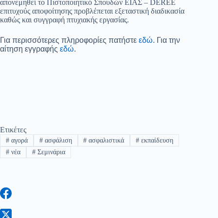
απονεμηθεί το Πιστοποιητικό Σπουδών ΕΙΑΣ – DEREE
επιτυχούς αποφοίτησης προβλέπεται εξεταστική διαδικασία
καθώς και συγγραφή πτυχιακής εργασίας.
Για περισσότερες πληροφορίες πατήστε
εδώ
. Για την
αίτηση εγγραφής
εδώ
.
Ετικέτες
#
αγορά
#
ασφάλιση
#
ασφαλιστικά
#
εκπαίδευση
#
νέα
#
Σεμινάρια