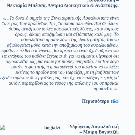
Νεκταρία Μπέσσα, Δ/ντρια Διοικητικού & Ανάπτυξης:
«…Το δυνατό σημείο της Συνεταιριστικής Ασφαλιστικής είναι
το εύρος των προϊόντων της, τα οποία απευθύνονται σε όλους
όσους αναζητούν απλές ασφαλιστικές λύσεις, κατανοητούς
όρους, δίκαιη αποζημίωση και αξιόπιστες καλύψεις. Το
ασφαλιστικό προϊόν λόγω της ιδιαιτερότητάς του να
αξιολογείται μόνο κατά την αποζημίωση του ασφαλισμένου,
εφόσον επέλθει ο κίνδυνος, θα πρέπει να είναι σχεδιασμένο για
τις ανάγκες του καθένα ξεχωριστά, για να είμαστε σίγουροι ότι
αξιολογείται ως μία
value
for
money υπηρεσία. Για τον λόγο
αυτόν, ο φοιτητής ή η οικογένειά του καλείται να επιλέξει
εκείνος το προϊόν που του ταιριάζει, με τη βοήθεια των
εξειδικευμένων συνεργατών μας, και όχι να επιλέξουμε εμείς γι’
αυτόν, περιορίζοντας το εύρος της επιλογής του σε προκάτ
προϊόντα…».
Περισσότερα
εδώ
Υδρόγειος Ασφαλιστική
– Μαίρη Βογιατζή,