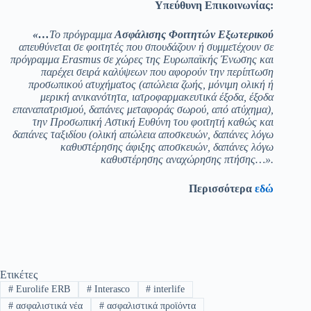
Υπεύθυνη Επικοινωνίας:
«…
Το πρόγραμμα
Ασφάλισης Φοιτητών Εξωτερικού
απευθύνεται σε φοιτητές που σπουδάζουν ή συμμετέχουν σε
πρόγραμμα
Erasmus σε χώρες της Ευρωπαϊκής Ένωσης και
παρέχει σειρά καλύψεων που αφορούν την περίπτωση
προσωπικού ατυχήματος (απώλεια ζωής, μόνιμη ολική ή
μερική ανικανότητα, ιατροφαρμακευτικά έξοδα, έξοδα
επαναπατρισμού, δαπάνες μεταφοράς σωρού, από ατύχημα),
την Προσωπική Αστική Ευθύνη του φοιτητή καθώς και
δαπάνες ταξιδίου (ολική απώλεια αποσκευών, δαπάνες λόγω
καθυστέρησης άφιξης αποσκευών, δαπάνες λόγω
καθυστέρησης αναχώρησης πτήσης…».
Περισσότερα
εδώ
Ετικέτες
#
Eurolife ERB
#
Interasco
#
interlife
#
ασφαλιστικά νέα
#
ασφαλιστικά προϊόντα