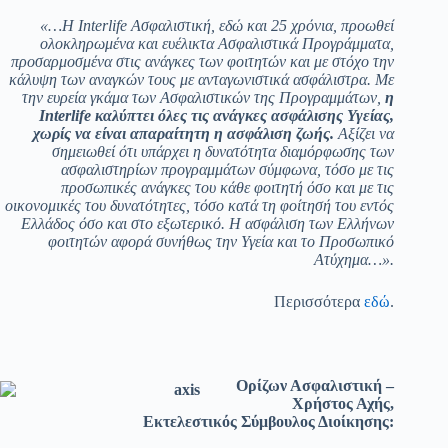
«…Η
Interlife Ασφαλιστική, εδώ και 25 χρόνια, προωθεί
ολοκληρωμένα και ευέλικτα Ασφαλιστικά Προγράμματα,
προσαρμοσμένα στις ανάγκες των φοιτητών και με στόχο την
κάλυψη των αναγκών τους με ανταγωνιστικά ασφάλιστρα. Με
την ευρεία γκάμα των Ασφαλιστικών της Προγραμμάτων,
η
Interlife καλύπτει όλες τις ανάγκες ασφάλισης Υγείας,
χωρίς να είναι απαραίτητη η ασφάλιση ζωής.
Αξίζει να
σημειωθεί ότι υπάρχει η δυνατότητα διαμόρφωσης των
ασφαλιστηρίων προγραμμάτων σύμφωνα, τόσο με τις
προσωπικές ανάγκες του κάθε φοιτητή όσο και με τις
οικονομικές του δυνατότητες, τόσο κατά τη φοίτησή του εντός
Ελλάδος όσο και στο εξωτερικό.
H ασφάλιση των Ελλήνων
φοιτητών αφορά συνήθως την Υγεία και το Προσωπικό
Ατύχημα…».
Περισσότερα
εδώ
.
Ορίζων Ασφαλιστική –
Χρήστος Αχής,
Εκτελεστικός Σύμβουλος Διοίκησης: