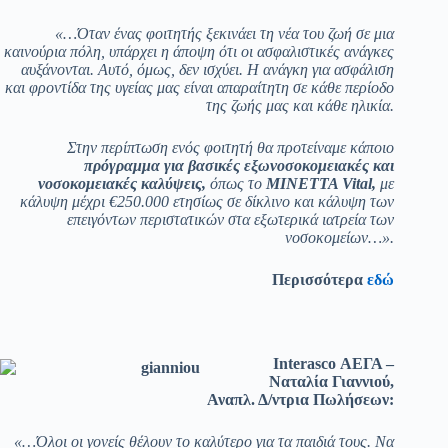
«…Όταν ένας φοιτητής ξεκινάει τη νέα του ζωή σε μια
καινούρια πόλη, υπάρχει η άποψη ότι οι ασφαλιστικές ανάγκες
αυξάνονται. Αυτό, όμως, δεν ισχύει. Η ανάγκη για ασφάλιση
και φροντίδα της υγείας μας είναι απαραίτητη σε κάθε περίοδο
της ζωής μας και κάθε ηλικία.
Στην περίπτωση ενός φοιτητή θα προτείναμε κάποιο
πρόγραμμα για βασικές εξωνοσοκομειακές και
νοσοκομειακές καλύψεις,
όπως το
MINETTA
Vital,
με
κάλυψη μέχρι €250.000 ετησίως σε δίκλινο και κάλυψη των
επειγόντων περιστατικών στα εξωτερικά ιατρεία των
νοσοκομείων…».
Περισσότερα
εδώ
Interasco ΑΕΓΑ –
Ναταλία Γιαννιού,
Αναπλ. Δ/ντρια Πωλήσεων:
«…Όλοι οι γονείς θέλουν το καλύτερο για τα παιδιά τους. Να