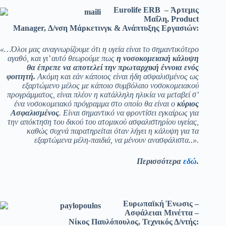
Eurolife
ERB
– Άρτεμις
Μαΐλη, Product
Manager, Δ/νση Μάρκετινγκ & Ανάπτυξης Εργασιών:
«…Όλοι μας αναγνωρίζουμε ότι η υγεία είναι το σημαντικότερο
αγαθό, και γι’ αυτό θεωρούμε πως
η νοσοκομειακή κάλυψη
θα έπρεπε να αποτελεί την πρωταρχική έννοια ενός
φοιτητή.
Ακόμη και εάν κάποιος είναι ήδη ασφαλισμένος ως
εξαρτώμενο μέλος με κάποιο συμβόλαιο νοσοκομειακού
προγράμματος, είναι πλέον η κατάλληλη ηλικία να μεταβεί σ’
ένα νοσοκομειακό πρόγραμμα στο οποίο θα είναι ο
κύριος
Ασφαλισμένος
. Είναι σημαντικό να φροντίσει εγκαίρως για
την απόκτηση του δικού του ατομικού ασφαλιστηρίου υγείας,
καθώς συχνά παρατηρείται όταν λήγει η κάλυψη για τα
εξαρτώμενα μέλη-παιδιά, να μένουν ανασφάλιστα..».
Περισσότερα
εδώ
.
Ευρωπαϊκή Ένωσις –
Ασφάλειαι Μινέττα
–
Νίκος Παυλόπουλος, Τεχνικός Δ/ντής: