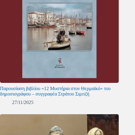
Παρουσίαση βιβλίου «12 Μυστήρια στον Θερμαϊκό» του
δημοσιογράφου – συγγραφέα Στράτου Σιμιτζή
27/11/2025